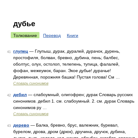
дубье
Толкование
Перевод
Книги
глупец
— Глупыш, дурак, дуралей, дурачок, дурень,
41
простофиля, болван, бревно, дубина, пень; балбес,
оболтус, олух, остолоп, телепень, тупица, фалалей,
фофан, межеумок, баран. Экое дубье! дурачье!
Деревянная, порожняя башка! Пустая голова! См …
Словарь синонимов
дебил
— слабоумный, олигофрен; дурак Словарь русских
42
синонимов. дебил 1. см. слабоумный. 2. см. дурак Словарь
синонимов ру …
Словарь синонимов
дерево
— Балка, бревно, брус, валежник, буревал,
43
бурелом, дрова, дром (дрюк), дручина, дручок, дубина,