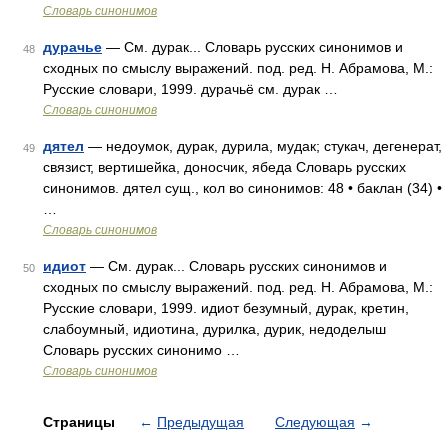
Словарь синонимов
дурачье
— См. дурак... Словарь русских синонимов и
48
сходных по смыслу выражений. под. ред. Н. Абрамова, М.:
Русские словари, 1999. дурачьё см. дурак …
Словарь синонимов
дятел
— недоумок, дурак, дурила, мудак; стукач, дегенерат,
49
связист, вертишейка, доносчик, ябеда Словарь русских
синонимов. дятел сущ., кол во синонимов: 48 • баклан (34) •
…
Словарь синонимов
идиот
— См. дурак... Словарь русских синонимов и
50
сходных по смыслу выражений. под. ред. Н. Абрамова, М.:
Русские словари, 1999. идиот безумный, дурак, кретин,
слабоумный, идиотина, дурилка, дурик, недоделыш
Словарь русских синонимо …
Словарь синонимов
Страницы
←
Предыдущая
Следующая
→