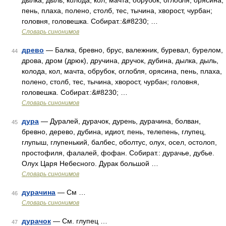
дылка, дыль, колода, кол, мачта, обрубок, оглобля, орясина,
пень, плаха, полено, столб, тес, тычина, хворост, чурбан;
головня, головешка. Собират.:&#8230; …
Словарь синонимов
древо
— Балка, бревно, брус, валежник, буревал, бурелом,
44
дрова, дром (дрюк), дручина, дручок, дубина, дылка, дыль,
колода, кол, мачта, обрубок, оглобля, орясина, пень, плаха,
полено, столб, тес, тычина, хворост, чурбан; головня,
головешка. Собират.:&#8230; …
Словарь синонимов
дура
— Дуралей, дурачок, дурень, дурачина, болван,
45
бревно, дерево, дубина, идиот, пень, телепень, глупец,
глупыш, глупенький, балбес, оболтус, олух, осел, остолоп,
простофиля, фалалей, фофан. Собират.: дурачье, дубье.
Олух Царя Небесного. Дурак большой …
Словарь синонимов
дурачина
— См …
46
Словарь синонимов
дурачок
— См. глупец …
47